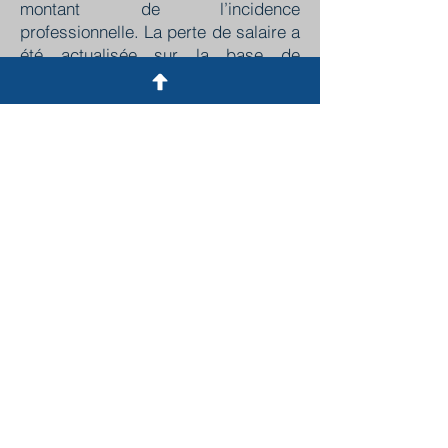
montant de l’incidence
professionnelle. La perte de salaire a
été actualisée sur la base de
l’incidence des prix à la
consommation et la perte des droits
à la retraite a été retenue.
Aussi, l’incidence professionnelle a
été réévaluée à la somme totale de
52 422,16 Euros au lieu de la somme
de 27 381,83 Euros initialement
allouée.
Il a perçu également la somme de 3
000,00 Euros au titre de l’article 700
du CPC.
Au total, Monsieur V. a perçu la
somme de 95 667,16 Euros au lieu
de la somme initiale proposée par la